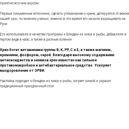
приятно-жгучим вкусом.
Первые письменные источники, где есть упоминание о хрене, датируются IX веком
нашей эры, по мнению ученых, именно в это время его начали выращивать на
Руси.
Его использовали в качестве приправы к блюдам из мяса и рыбы, добавляли в
тертом виде в квас, а также в разные соления.
Хрен богат витаминами группы B, K, PP, C и E, а также магнием,
кремнием, фосфором, серой. Благодаря высокому содержанию
антиоксидантов и энзимов хрен известен как сильное
противомикробное и антибактериальное средство. Ускоряет
выздоровление от ОРВИ.
Настойка подходит к блюдам из мяса и рыбы, согреет зимой и украсит
традиционный праздничный стол.