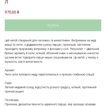
Л
970,00
₴
Купити
Цей напій створений для сміливих та вимогливих. Витримана на меді
акації та липи, з додаванням суміші перців і прянощів, настоянка
проходить трирівневу витримку з фінішем у склі. Результат — ідеальний
баланс аромату й сили: м’який, об’ємний смак з неочікуваною ніжністю,
що вже встиг підкорити серця наших поціновувачів. Це напій, у якому є
мужність, але й витонченість.
Аромат
Теплі ноти липового меду переплітаються з пряною глибиною спецій.
Смак
Легкий медовий солод, відсутність різкого градусу, м’який, протяжний
пряний акцент.
Післясмак
Приємна, делікатна пекучість червоного перцю, яка залишає яскраве