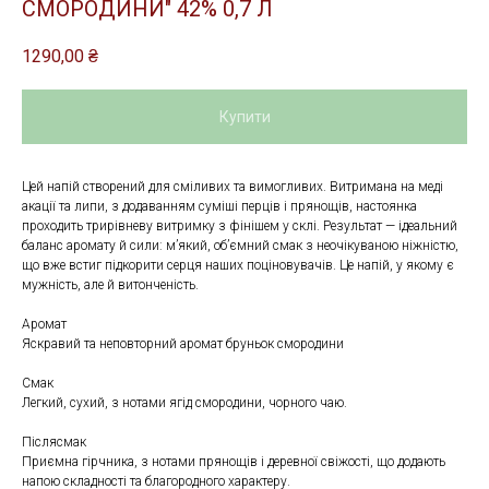
СМОРОДИНИ" 42% 0,7 Л
1290,00
₴
Купити
Цей напій створений для сміливих та вимогливих. Витримана на меді
акації та липи, з додаванням суміші перців і прянощів, настоянка
проходить трирівневу витримку з фінішем у склі. Результат — ідеальний
баланс аромату й сили: м’який, об’ємний смак з неочікуваною ніжністю,
що вже встиг підкорити серця наших поціновувачів. Це напій, у якому є
мужність, але й витонченість.
Аромат
Яскравий та неповторний аромат бруньок смородини
Смак
Легкий, сухий, з нотами ягід смородини, чорного чаю.
Післясмак
Приємна гірчника, з нотами прянощів і деревної свіжості, що додають
напою складності та благородного характеру.